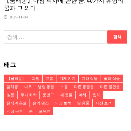
【꿈해몽】아침 식사에 관한 꿈: 40가지 유형의
꿈과 그 의미
2025-11-04
다
음
검
색:
태그
【꿈해몽】
과일
교통
기계 기기
기타 식물
꽃과 식물
꿈해몽
나무
냉혈 동물
노동
다른 동물들
다른 물건들
멜론
무기 화학
문방구
새 동물
야채
음식
음식과 음료
음악 댄스
의상 보석
일 용품
재산 보석
직장 공부
콩
포유류