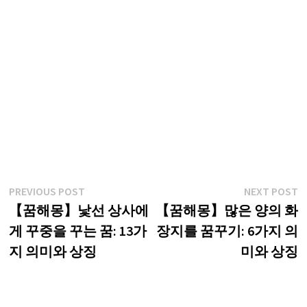
글
Previous
N
PREVIOUS POST
NEXT POST
post:
p
【꿈해몽】낯선 상사에
【꿈해몽】많은 양의 화
탐
게 꾸중을 꾸는 꿈: 13가
장지를 꿈꾸기: 6가지 의
색
지 의미와 상징
미와 상징