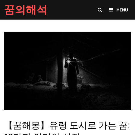
Skip
꿈의해석
MENU
to
content
【꿈해몽】유령 도시로 가는 꿈: