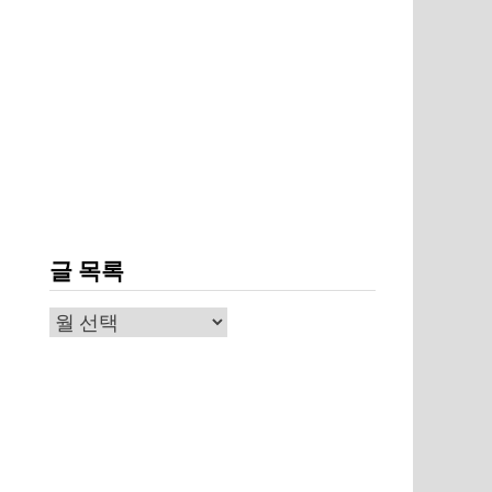
글 목록
글
목
록
에