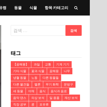
유령
동물
식물
항목 카테고리
다
음
검
색:
태그
【꿈해몽】
과일
교통
기계 기기
기타 식물
꽃과 식물
꿈해몽
나무
냉혈 동물
노동
다른 동물들
다른 물건들
멜론
무기 화학
문방구
새 동물
야채
음식
음식과 음료
음악 댄스
의상 보석
일 용품
재산 보석
직장 공부
콩
포유류