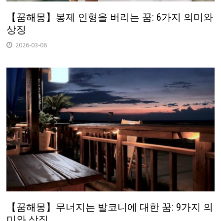
【꿈해몽】봉제 인형을 버리는 꿈: 6가지 의미와
상징
2026-03-06
【꿈해몽】무너지는 발코니에 대한 꿈: 9가지 의
미와 상징