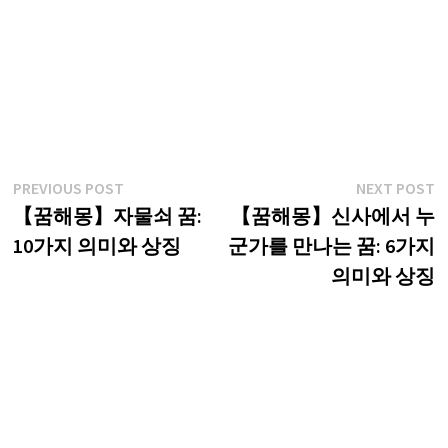
글
Previous
N
PREVIOUS POST
NEXT POST
post:
p
【꿈해몽】자물쇠 꿈:
【꿈해몽】신사에서 누
탐
10가지 의미와 상징
군가를 만나는 꿈: 6가지
색
의미와 상징