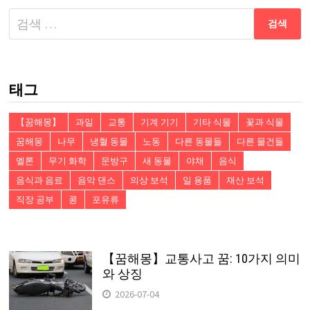
다
음
검
색:
태그
【꿈해몽】
과일
교통
기계 기기
기타 식물
꽃과 식물
꿈해몽
나무
냉혈 동물
노동
다른 동물들
다른 물건들
멜론
무기 화학
문방구
새 동물
야채
음식
음식과 음료
음악 댄스
의상 보석
일 용품
재산 보석
직장 공부
콩
포유류
【꿈해몽】교통사고 꿈: 10가지 의미
와 상징
2026-07-04