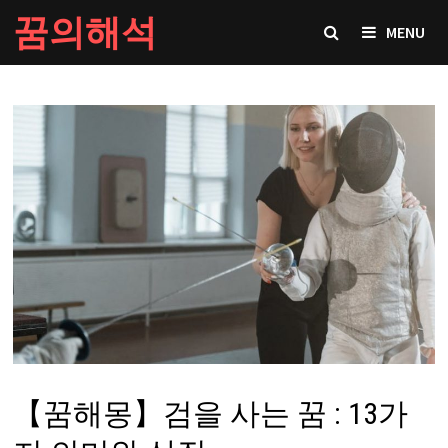
Skip
꿈의해석
MENU
to
content
【꿈해몽】검을 사는 꿈 : 13가