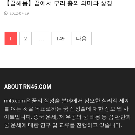
【꿈해몽】꿈에서 부리 총의 의미와 상징
2022-07-29
글
1
2
…
149
다음
탐
색
ABOUT RN45.COM
rn45.com은 꿈의 점성술 분야에서 심오한 심리적 세계
를 여는 것을 목표로하는 꿈 점성술에 대한 정보 웹 사
이트입니다. 중국 운세, 저 우공의 꿈 해몽 등 꿈 판단과
꿈 운세에 대한 연구 및 교류를 진행하고 있습니다.