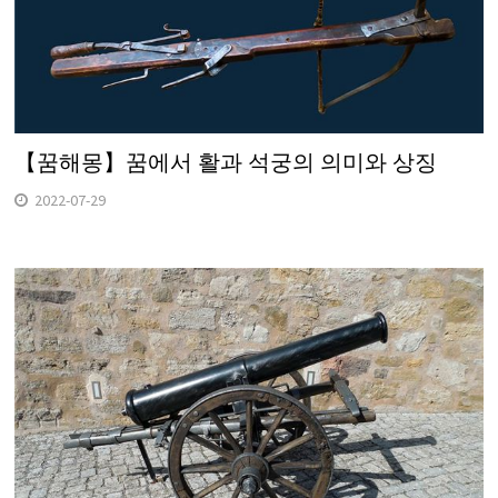
【꿈해몽】꿈에서 활과 석궁의 의미와 상징
2022-07-29