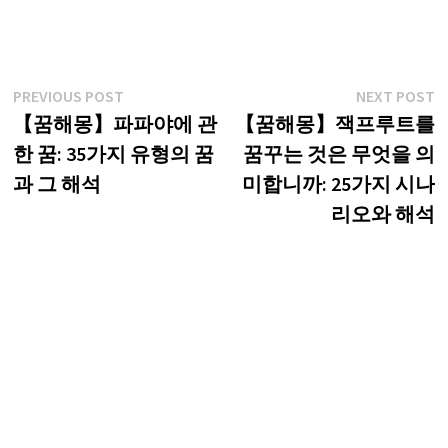
글
Previous
N
PREVIOUS POST
NEXT POST
post:
p
【꿈해몽】파파야에 관
【꿈해몽】잭프루트를
탐
한 꿈: 35가지 유형의 꿈
꿈꾸는 것은 무엇을 의
색
과 그 해석
미합니까: 25가지 시나
리오와 해석