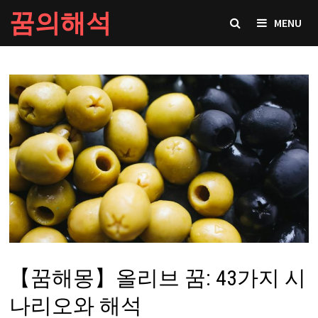
Skip
꿈의해석
MENU
to
content
【꿈해몽】올리브 꿈: 43가지 시
나리오와 해석