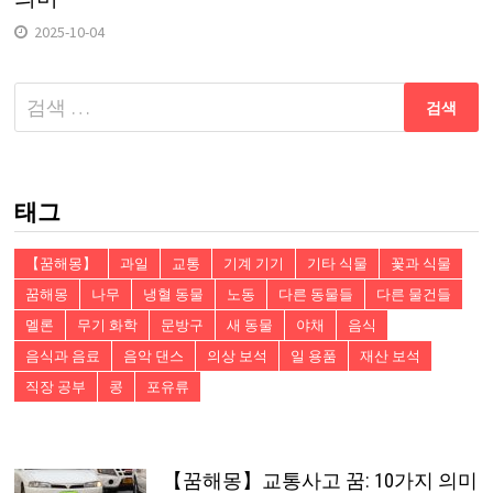
2025-10-04
다
음
검
색:
태그
【꿈해몽】
과일
교통
기계 기기
기타 식물
꽃과 식물
꿈해몽
나무
냉혈 동물
노동
다른 동물들
다른 물건들
멜론
무기 화학
문방구
새 동물
야채
음식
음식과 음료
음악 댄스
의상 보석
일 용품
재산 보석
직장 공부
콩
포유류
【꿈해몽】교통사고 꿈: 10가지 의미