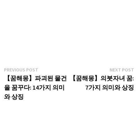
글
Previous
N
PREVIOUS POST
NEXT POST
post:
p
【꿈해몽】파괴된 물건
【꿈해몽】의붓자녀 꿈:
탐
을 꿈꾸다: 14가지 의미
7가지 의미와 상징
색
와 상징