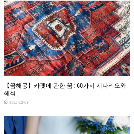
【꿈해몽】카펫에 관한 꿈 : 60가지 시나리오와
해석
2025-12-09