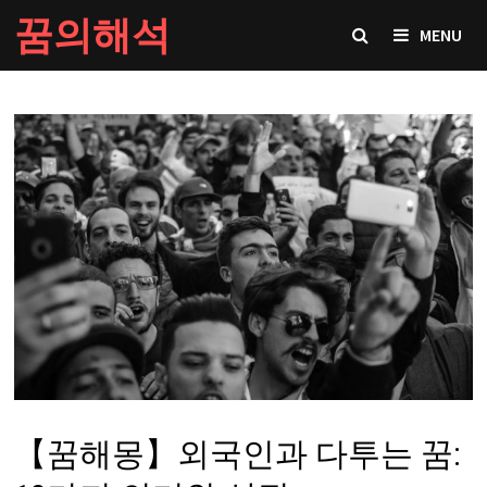
Skip
꿈의해석
MENU
to
content
【꿈해몽】외국인과 다투는 꿈: