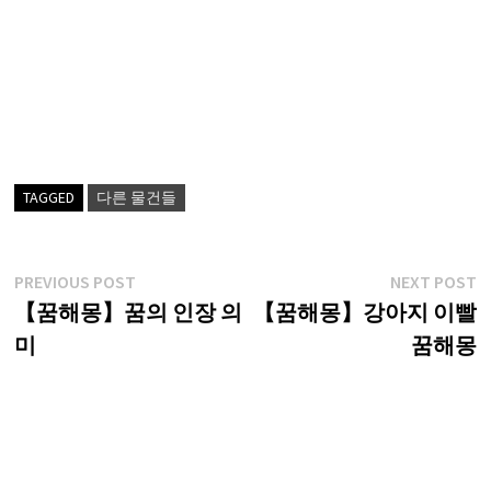
TAGGED
다른 물건들
글
Previous
N
PREVIOUS POST
NEXT POST
post:
p
【꿈해몽】꿈의 인장 의
【꿈해몽】강아지 이빨
탐
미
꿈해몽
색