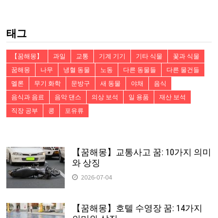
검
색:
태그
【꿈해몽】
과일
교통
기계 기기
기타 식물
꽃과 식물
꿈해몽
나무
냉혈 동물
노동
다른 동물들
다른 물건들
멜론
무기 화학
문방구
새 동물
야채
음식
음식과 음료
음악 댄스
의상 보석
일 용품
재산 보석
직장 공부
콩
포유류
【꿈해몽】교통사고 꿈: 10가지 의미
와 상징
2026-07-04
【꿈해몽】호텔 수영장 꿈: 14가지