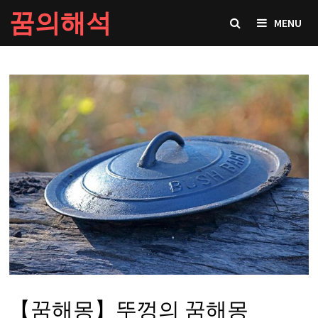
Skip
꿈의해석
MENU
to
content
【꿈해몽】뚜껑의 꿈해몽