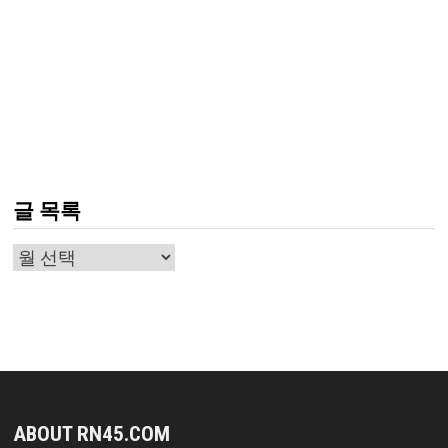
글 목록
글
목
록
ABOUT RN45.COM