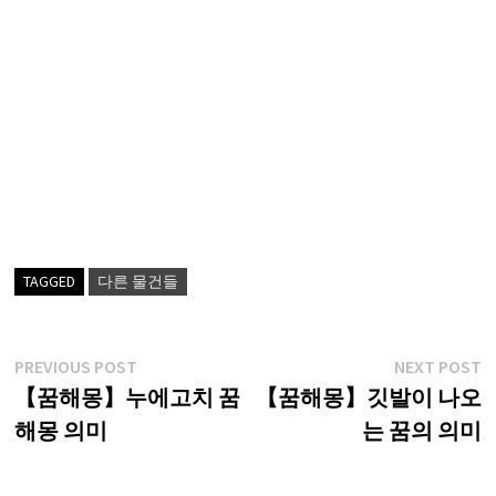
TAGGED
다른 물건들
글
Previous
N
PREVIOUS POST
NEXT POST
post:
p
【꿈해몽】누에고치 꿈
【꿈해몽】깃발이 나오
탐
해몽 의미
는 꿈의 의미
색