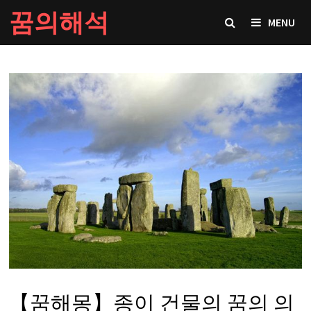
Skip
꿈의해석
MENU
to
content
【꿈해몽】종이 건물의 꿈의 의