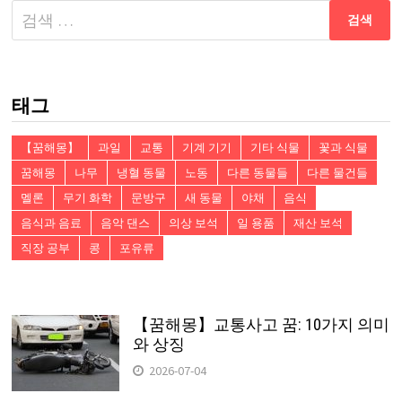
다
음
검
색:
태그
【꿈해몽】
과일
교통
기계 기기
기타 식물
꽃과 식물
꿈해몽
나무
냉혈 동물
노동
다른 동물들
다른 물건들
멜론
무기 화학
문방구
새 동물
야채
음식
음식과 음료
음악 댄스
의상 보석
일 용품
재산 보석
직장 공부
콩
포유류
【꿈해몽】교통사고 꿈: 10가지 의미
와 상징
2026-07-04