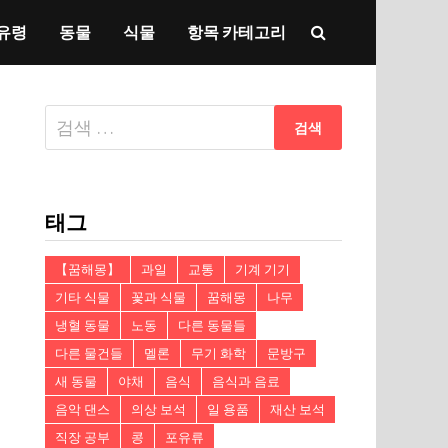
유령
동물
식물
항목 카테고리
다
음
검
색:
태그
【꿈해몽】
과일
교통
기계 기기
기타 식물
꽃과 식물
꿈해몽
나무
냉혈 동물
노동
다른 동물들
다른 물건들
멜론
무기 화학
문방구
새 동물
야채
음식
음식과 음료
음악 댄스
의상 보석
일 용품
재산 보석
직장 공부
콩
포유류