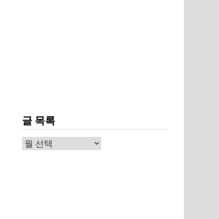
글 목록
글
목
록