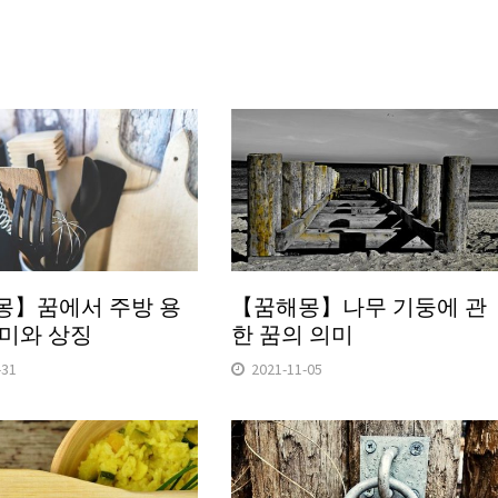
몽】꿈에서 주방 용
【꿈해몽】나무 기둥에 관
미와 상징
한 꿈의 의미
-31
2021-11-05