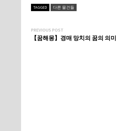
TAGGED
다른 물건들
글
Previous
PREVIOUS POST
post:
【꿈해몽】경매 망치의 꿈의 의미
탐
색