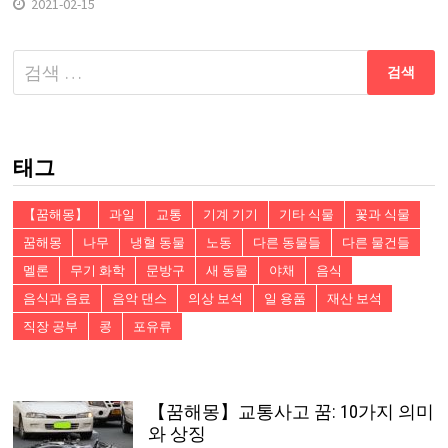
2021-02-15
다
음
검
색:
태그
【꿈해몽】
과일
교통
기계 기기
기타 식물
꽃과 식물
꿈해몽
나무
냉혈 동물
노동
다른 동물들
다른 물건들
멜론
무기 화학
문방구
새 동물
야채
음식
음식과 음료
음악 댄스
의상 보석
일 용품
재산 보석
직장 공부
콩
포유류
【꿈해몽】교통사고 꿈: 10가지 의미
와 상징