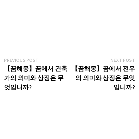
글
Previous
N
PREVIOUS POST
NEXT POST
post:
p
【꿈해몽】꿈에서 건축
【꿈해몽】꿈에서 전우
탐
가의 의미와 상징은 무
의 의미와 상징은 무엇
색
엇입니까?
입니까?