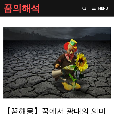
Skip
꿈의해석
MENU
to
content
【꿈해몽】꿈에서 광대의 의미