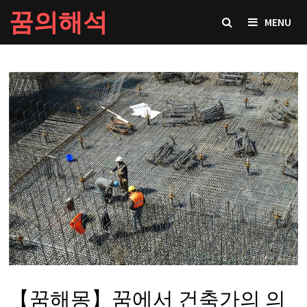
Skip
꿈의해석
MENU
to
content
【꿈해몽】꿈에서 건축가의 의