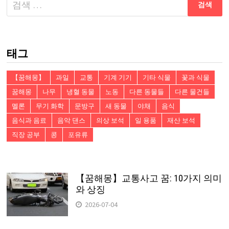
음
검
색:
태그
【꿈해몽】
과일
교통
기계 기기
기타 식물
꽃과 식물
꿈해몽
나무
냉혈 동물
노동
다른 동물들
다른 물건들
멜론
무기 화학
문방구
새 동물
야채
음식
음식과 음료
음악 댄스
의상 보석
일 용품
재산 보석
직장 공부
콩
포유류
【꿈해몽】교통사고 꿈: 10가지 의미
와 상징
2026-07-04