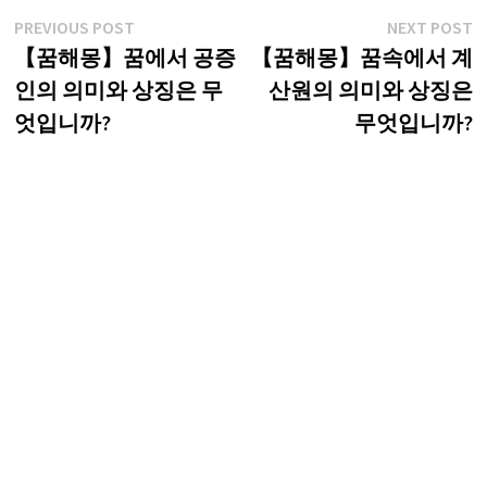
글
Previous
N
PREVIOUS POST
NEXT POST
post:
p
【꿈해몽】꿈에서 공증
【꿈해몽】꿈속에서 계
탐
인의 의미와 상징은 무
산원의 의미와 상징은
색
엇입니까?
무엇입니까?