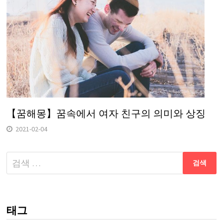
【꿈해몽】꿈속에서 여자 친구의 의미와 상징
2021-02-04
다
음
검
색:
태그