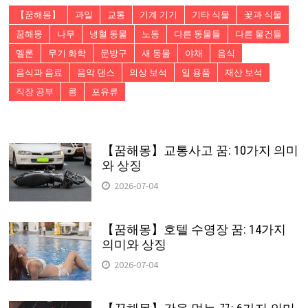
【꿈해몽】
과일
교통
기계 기기
기타 식물
꽃과 식물
꿈해몽
나무
냉혈 동물
노동
다른 동물들
다른 물건들
멜론
무기 화학
문방구
새 동물
야채
음식
음식과 음료
음악 댄스
의상 보석
일 용품
재산 보석
직장 공부
콩
포유류
【꿈해몽】교통사고 꿈: 10가지 의미
와 상징
2026-07-04
【꿈해몽】호텔 수영장 꿈: 14가지
의미와 상징
2026-07-04