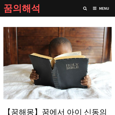
Skip
꿈의해석
MENU
to
content
【꿈해몽】꿈에서 아이 신동의