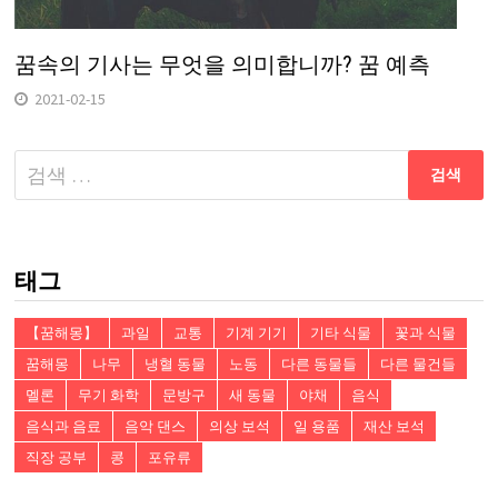
꿈속의 기사는 무엇을 의미합니까? 꿈 예측
2021-02-15
다
음
검
색:
태그
【꿈해몽】
과일
교통
기계 기기
기타 식물
꽃과 식물
꿈해몽
나무
냉혈 동물
노동
다른 동물들
다른 물건들
멜론
무기 화학
문방구
새 동물
야채
음식
음식과 음료
음악 댄스
의상 보석
일 용품
재산 보석
직장 공부
콩
포유류