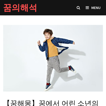
Skip
꿈의해석
MENU
to
content
【꿈해몽】꿈에서 어린 소년의