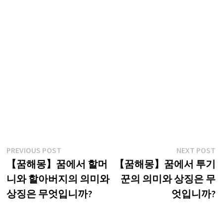
글
Previous
N
PREVIOUS POST
NEXT POST
post:
p
【꿈해몽】꿈에서 할머
【꿈해몽】꿈에서 투기
탐
니와 할아버지의 의미와
꾼의 의미와 상징은 무
색
상징은 무엇입니까?
엇입니까?