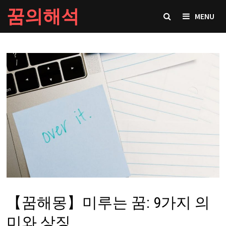
Skip
꿈의해석
MENU
to
content
【꿈해몽】미루는 꿈: 9가지 의
미와 상징