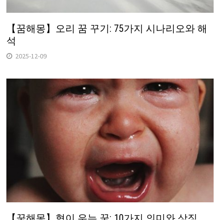
【꿈해몽】오리 꿈 꾸기: 75가지 시나리오와 해
석
2025-12-09
【꿈해몽】형이 우는 꿈: 10가지 의미와 상징