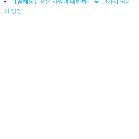
【꿈해몽】죽은 사람과 대화하는 꿈: 13가지 의미
와 상징