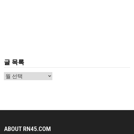
글 목록
글
목
록
ABOUT RN45.COM