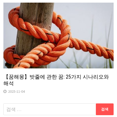
【꿈해몽】밧줄에 관한 꿈: 25가지 시나리오와
해석
2025-11-04
다
음