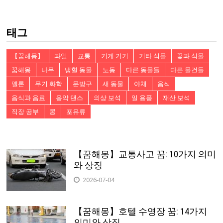
검
색:
태그
【꿈해몽】
과일
교통
기계 기기
기타 식물
꽃과 식물
꿈해몽
나무
냉혈 동물
노동
다른 동물들
다른 물건들
멜론
무기 화학
문방구
새 동물
야채
음식
음식과 음료
음악 댄스
의상 보석
일 용품
재산 보석
직장 공부
콩
포유류
【꿈해몽】교통사고 꿈: 10가지 의미
와 상징
2026-07-04
【꿈해몽】호텔 수영장 꿈: 14가지
의미와 상징