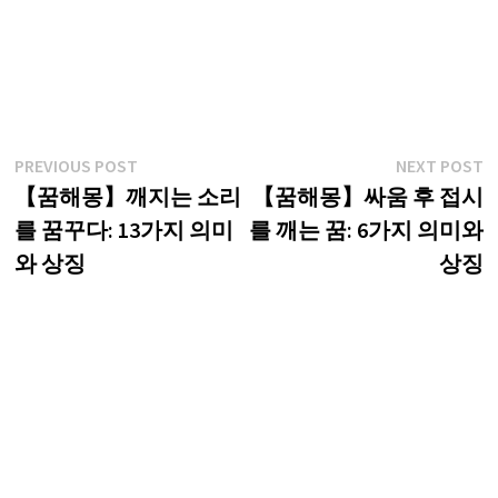
글
Previous
N
PREVIOUS POST
NEXT POST
post:
p
【꿈해몽】깨지는 소리
【꿈해몽】싸움 후 접시
탐
를 꿈꾸다: 13가지 의미
를 깨는 꿈: 6가지 의미와
색
와 상징
상징