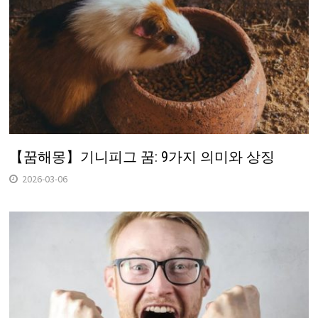
【꿈해몽】기니피그 꿈: 9가지 의미와 상징
2026-03-06