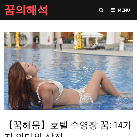
Skip
꿈의해석
MENU
to
content
【꿈해몽】호텔 수영장 꿈: 14가
지 의미와 상징