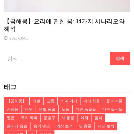
【꿈해몽】요리에 관한 꿈: 34가지 시나리오와
해석
2025-10-05
다
음
검
색:
태그
【꿈해몽】
과일
교통
기계 기기
기타 식물
꽃과 식물
꿈해몽
나무
냉혈 동물
노동
다른 동물들
다른 물건들
멜론
무기 화학
문방구
새 동물
야채
음식
음식과 음료
음악 댄스
의상 보석
일 용품
재산 보석