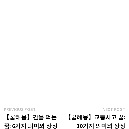
글
Previous
N
PREVIOUS POST
NEXT POST
post:
p
【꿈해몽】간을 먹는
【꿈해몽】교통사고 꿈:
탐
꿈: 6가지 의미와 상징
10가지 의미와 상징