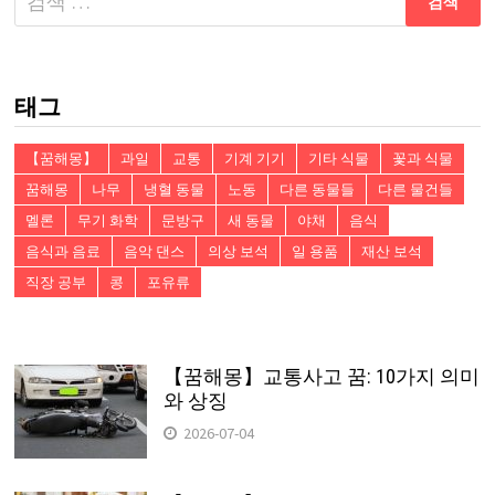
음
검
색:
태그
【꿈해몽】
과일
교통
기계 기기
기타 식물
꽃과 식물
꿈해몽
나무
냉혈 동물
노동
다른 동물들
다른 물건들
멜론
무기 화학
문방구
새 동물
야채
음식
음식과 음료
음악 댄스
의상 보석
일 용품
재산 보석
직장 공부
콩
포유류
【꿈해몽】교통사고 꿈: 10가지 의미
와 상징
2026-07-04