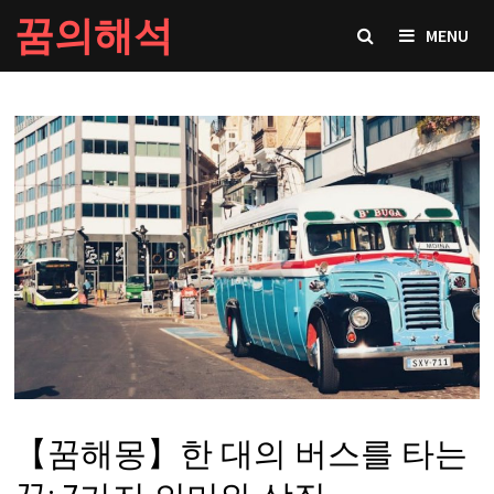
Skip
꿈의해석
MENU
to
content
【꿈해몽】한 대의 버스를 타는