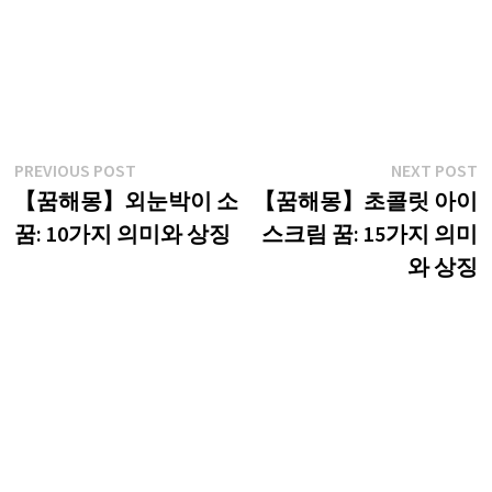
글
Previous
N
PREVIOUS POST
NEXT POST
post:
p
【꿈해몽】외눈박이 소
【꿈해몽】초콜릿 아이
탐
꿈: 10가지 의미와 상징
스크림 꿈: 15가지 의미
색
와 상징