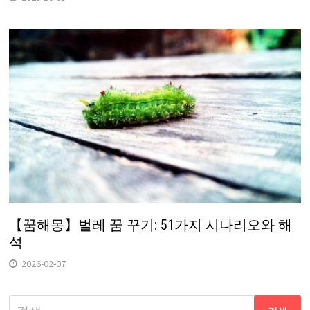
【꿈해몽】벌레 꿈 꾸기: 51가지 시나리오와 해
석
2026-02-07
다