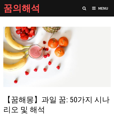
Skip
꿈의해석
MENU
to
content
【꿈해몽】과일 꿈: 50가지 시나
리오 및 해석