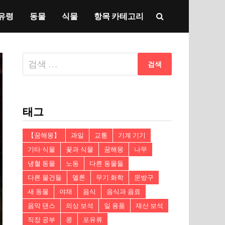
유령
동물
식물
항목 카테고리
다
음
검
색:
태그
【꿈해몽】
과일
교통
기계 기기
기타 식물
꽃과 식물
꿈해몽
나무
냉혈 동물
노동
다른 동물들
다른 물건들
멜론
무기 화학
문방구
새 동물
야채
음식
음식과 음료
음악 댄스
의상 보석
일 용품
재산 보석
직장 공부
콩
포유류