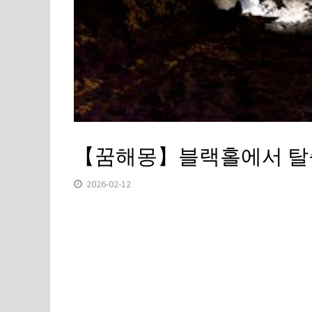
【꿈해몽】블랙홀에서 탈출
2026-02-12