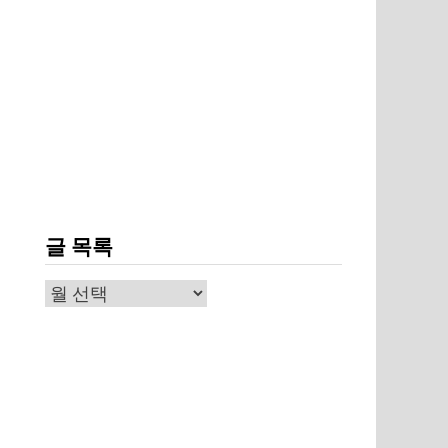
이
글 목록
니
글
목
록