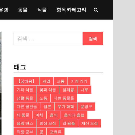
유령
동물
식물
항목 카테고리
다
음
검
색:
태그
【꿈해몽】
과일
교통
기계 기기
기타 식물
꽃과 식물
꿈해몽
나무
냉혈 동물
노동
다른 동물들
다른 물건들
멜론
무기 화학
문방구
새 동물
야채
음식
음식과 음료
음악 댄스
의상 보석
일 용품
재산 보석
직장 공부
콩
포유류