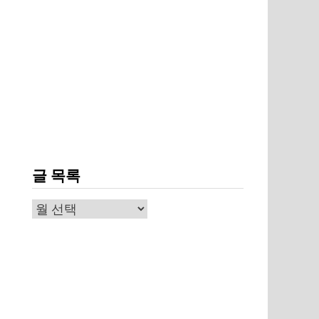
글 목록
글
목
록
해