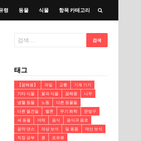
유령
동물
식물
항목 카테고리
다
음
검
색:
태그
【꿈해몽】
과일
교통
기계 기기
기타 식물
꽃과 식물
꿈해몽
나무
냉혈 동물
노동
다른 동물들
다른 물건들
멜론
무기 화학
문방구
새 동물
야채
음식
음식과 음료
음악 댄스
의상 보석
일 용품
재산 보석
직장 공부
콩
포유류