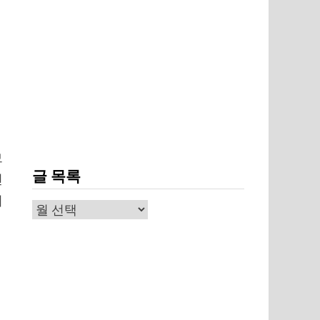
중
므
글 목록
선
이
글
목
록