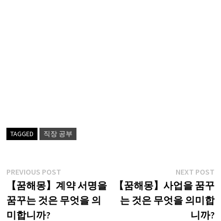
TAGGED
직장 공부
글
Previous
N
PREVIOUS POST
NEXT POST
post:
p
【꿈해몽】계약 서명을
【꿈해몽】사업을 꿈꾸
탐
꿈꾸는 것은 무엇을 의
는 것은 무엇을 의미합
색
미합니까?
니까?