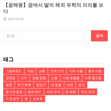
【꿈해몽】꿈에서 딸의 해외 유학의 의의를 보
다
2023-03-06
다
음
검
색:
태그
【꿈해몽】
과일
교통
기계 기기
기타 식물
꽃과 식물
꿈해몽
나무
냉혈 동물
노동
다른 동물들
다른 물건들
멜론
무기 화학
문방구
새 동물
야채
음식
음식과 음료
음악 댄스
의상 보석
일 용품
재산 보석
직장 공부
콩
포유류