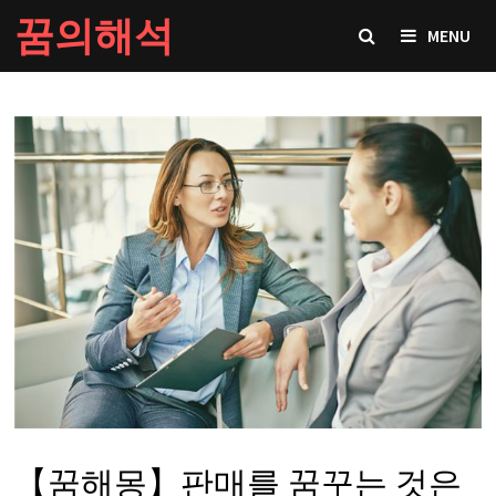
Skip
꿈의해석
MENU
to
content
【꿈해몽】판매를 꿈꾸는 것은