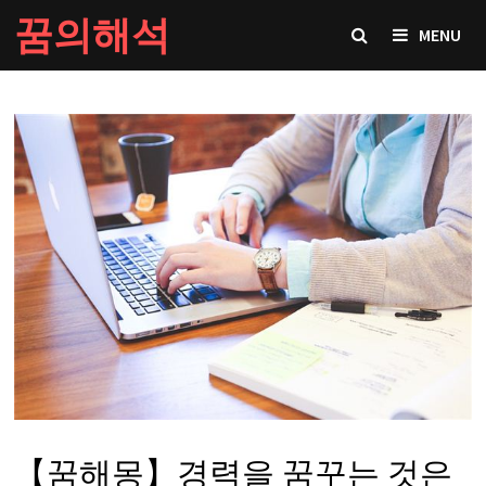
Skip
꿈의해석
MENU
to
content
【꿈해몽】경력을 꿈꾸는 것은