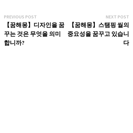
글
Previous
N
PREVIOUS POST
NEXT POST
post:
p
【꿈해몽】디자인을 꿈
【꿈해몽】스탬핑 씰의
탐
꾸는 것은 무엇을 의미
중요성을 꿈꾸고 있습니
색
합니까?
다