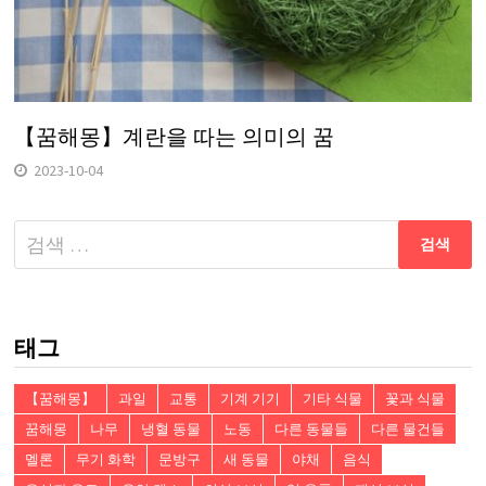
【꿈해몽】계란을 따는 의미의 꿈
2023-10-04
다
음
검
색:
태그
【꿈해몽】
과일
교통
기계 기기
기타 식물
꽃과 식물
꿈해몽
나무
냉혈 동물
노동
다른 동물들
다른 물건들
멜론
무기 화학
문방구
새 동물
야채
음식