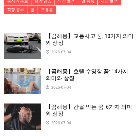
음식과 음료
음악 댄스
의상 보석
일 용품
재산 보석
직장 공부
콩
포유류
【꿈해몽】교통사고 꿈: 10가지 의미
와 상징
2026-07-04
【꿈해몽】호텔 수영장 꿈: 14가지
의미와 상징
2026-07-04
【꿈해몽】간을 먹는 꿈: 6가지 의미
와 상징
2026-07-04