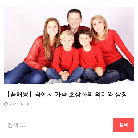
【꿈해몽】꿈에서 가족 초상화의 의미와 상징
2021-07-18
다
음