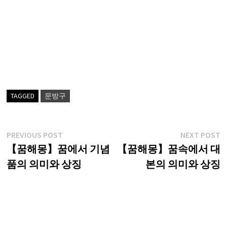
TAGGED
문방구
글
Previous
N
PREVIOUS POST
NEXT POST
post:
p
【꿈해몽】꿈에서 기념
【꿈해몽】꿈속에서 대
탐
품의 의미와 상징
본의 의미와 상징
색