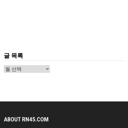
글 목록
글
목
록
ABOUT RN45.COM