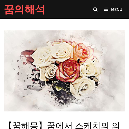
Skip
꿈의해석
MENU
to
content
【꿈해몽】꿈에서 스케치의 의