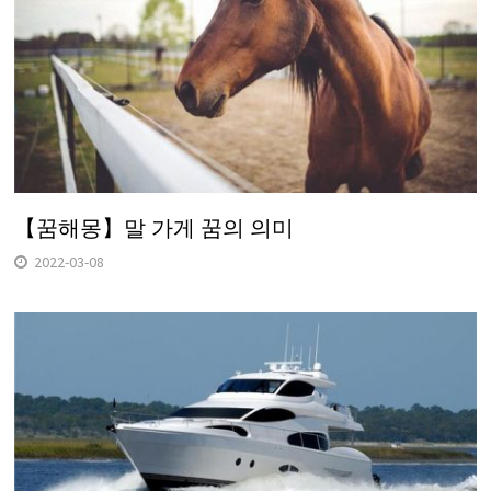
【꿈해몽】말 가게 꿈의 의미
2022-03-08