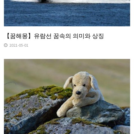
【꿈해몽】유람선 꿈속의 의미와 상징
2021-05-01