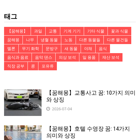
검
색:
태그
【꿈해몽】
과일
교통
기계 기기
기타 식물
꽃과 식물
꿈해몽
나무
냉혈 동물
노동
다른 동물들
다른 물건들
멜론
무기 화학
문방구
새 동물
야채
음식
음식과 음료
음악 댄스
의상 보석
일 용품
재산 보석
직장 공부
콩
포유류
【꿈해몽】교통사고 꿈: 10가지 의미
와 상징
2026-07-04
【꿈해몽】호텔 수영장 꿈: 14가지
의미와 상징