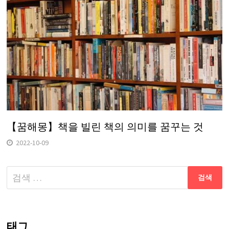
【꿈해몽】책을 빌린 책의 의미를 꿈꾸는 것
2022-10-09
다
음
검
색:
태그