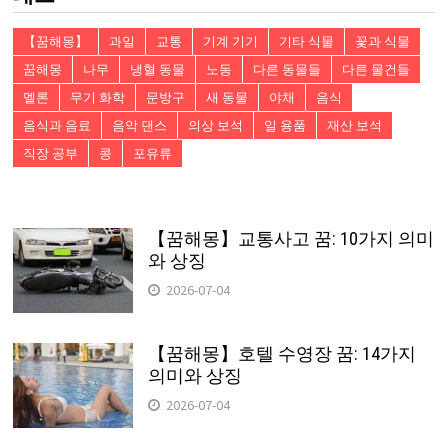
【꿈해몽】
과일
교통
기계 기기
기타 식물
꽃과 식물
꿈해몽
나무
냉혈 동물
노동
다른 동물들
다른 물건들
멜론
무기 화학
문방구
새 동물
야채
음식
음식과 음료
음악 댄스
의상 보석
일 용품
재산 보석
직장 공부
콩
포유류
【꿈해몽】교통사고 꿈: 10가지 의미
와 상징
2026-07-04
【꿈해몽】호텔 수영장 꿈: 14가지
의미와 상징
2026-07-04