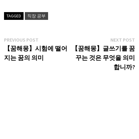
TAGGED
직장 공부
글
Previous
N
PREVIOUS POST
NEXT POST
post:
p
【꿈해몽】시험에 떨어
【꿈해몽】글쓰기를 꿈
탐
지는 꿈의 의미
꾸는 것은 무엇을 의미
색
합니까?