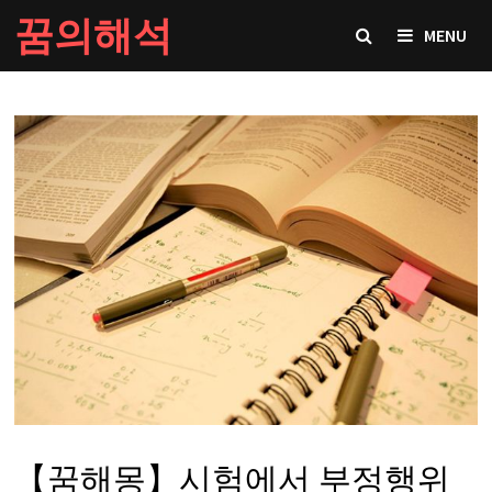
Skip
꿈의해석
MENU
to
content
【꿈해몽】시험에서 부정행위