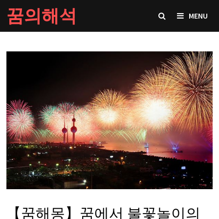
Skip
꿈의해석
MENU
to
content
【꿈해몽】꿈에서 불꽃놀이의