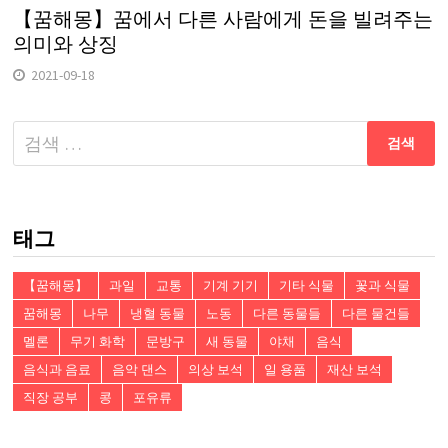
【꿈해몽】꿈에서 다른 사람에게 돈을 빌려주는
의미와 상징
2021-09-18
다
음
검
색:
태그
【꿈해몽】
과일
교통
기계 기기
기타 식물
꽃과 식물
꿈해몽
나무
냉혈 동물
노동
다른 동물들
다른 물건들
멜론
무기 화학
문방구
새 동물
야채
음식
음식과 음료
음악 댄스
의상 보석
일 용품
재산 보석
직장 공부
콩
포유류