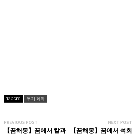
TAGGED
무기 화학
글
Previous
N
PREVIOUS POST
NEXT POST
post:
p
【꿈해몽】꿈에서 칼과
【꿈해몽】꿈에서 석회
탐