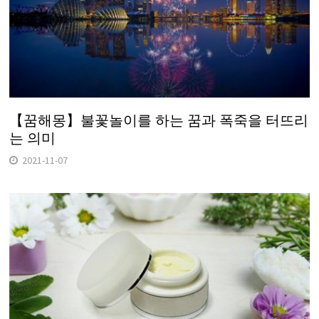
【꿈해몽】불꽃놀이를 하는 꿈과 폭죽을 터뜨리
는 의미
2021-11-07