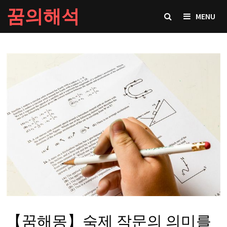
Skip
꿈의해석
MENU
to
content
【꿈해몽】숙제 작문의 의미를