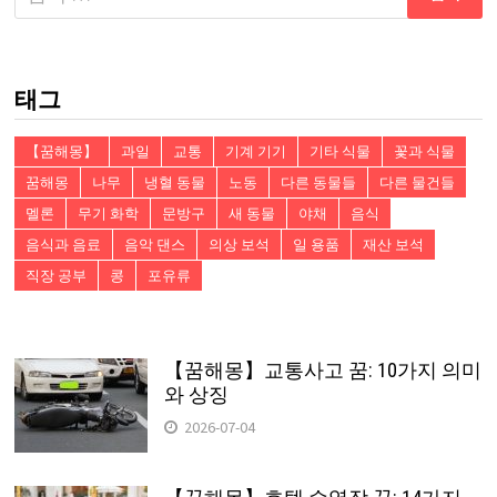
음
검
색:
태그
【꿈해몽】
과일
교통
기계 기기
기타 식물
꽃과 식물
꿈해몽
나무
냉혈 동물
노동
다른 동물들
다른 물건들
멜론
무기 화학
문방구
새 동물
야채
음식
음식과 음료
음악 댄스
의상 보석
일 용품
재산 보석
직장 공부
콩
포유류
【꿈해몽】교통사고 꿈: 10가지 의미
와 상징
2026-07-04