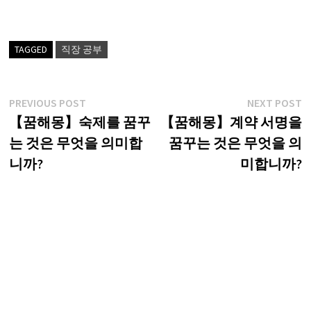
TAGGED
직장 공부
글
Previous
N
PREVIOUS POST
NEXT POST
post:
p
【꿈해몽】숙제를 꿈꾸
【꿈해몽】계약 서명을
탐
는 것은 무엇을 의미합
꿈꾸는 것은 무엇을 의
색
니까?
미합니까?