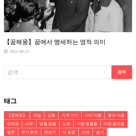
【꿈해몽】꿈에서 맹세하는 영적 의미
2022-08-23
다
음
검
색:
태그
【꿈해몽】
과일
교통
기계 기기
기타 식물
꽃과 식물
꿈해몽
나무
냉혈 동물
노동
다른 동물들
다른 물건들
멜론
무기 화학
문방구
새 동물
야채
음식