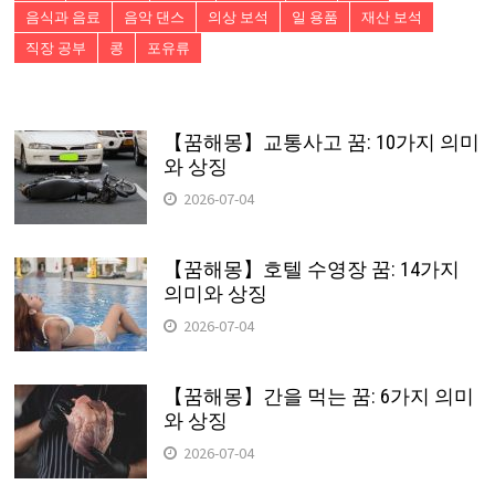
음식과 음료
음악 댄스
의상 보석
일 용품
재산 보석
직장 공부
콩
포유류
【꿈해몽】교통사고 꿈: 10가지 의미
와 상징
2026-07-04
【꿈해몽】호텔 수영장 꿈: 14가지
의미와 상징
2026-07-04
【꿈해몽】간을 먹는 꿈: 6가지 의미
와 상징
2026-07-04