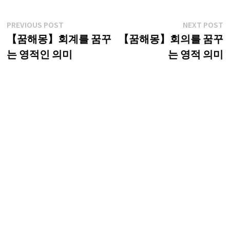
글
Previous
N
PREVIOUS POST
NEXT POST
post:
p
【꿈해몽】회계를 꿈꾸
【꿈해몽】회의를 꿈꾸
탐
는 영적인 의미
는 영적 의미
색