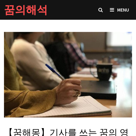
Skip
꿈의해석
MENU
to
content
【꿈해몽】기사를 쓰는 꿈의 영