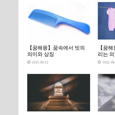
【꿈해몽】꿈속에서 빗의
【꿈해
의미와 상징
리는 의
2021-06-15
2021-08