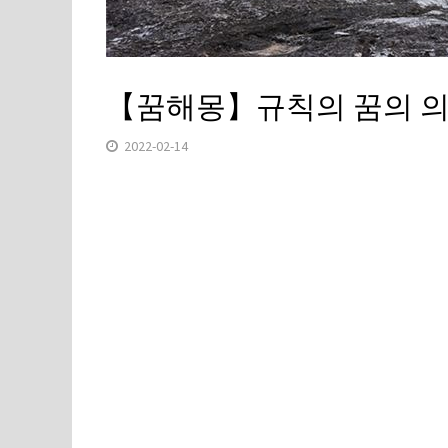
【꿈해몽】규칙의 꿈의 
2022-02-14