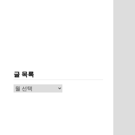
글 목록
글
목
록