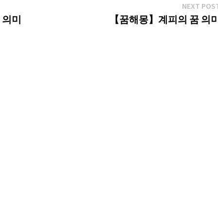
NEXT POS
 의미
【꿈해몽】계피의 꿈 의