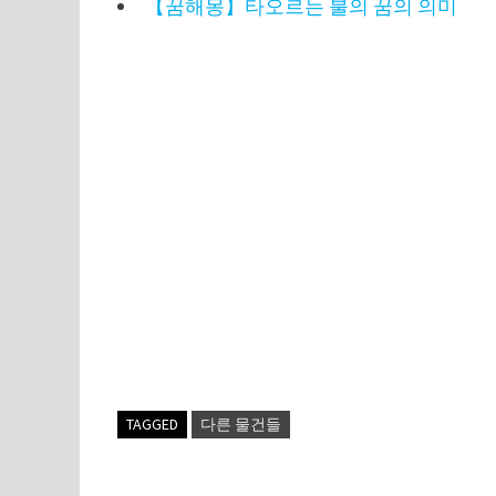
【꿈해몽】타오르는 불의 꿈의 의미
TAGGED
다른 물건들