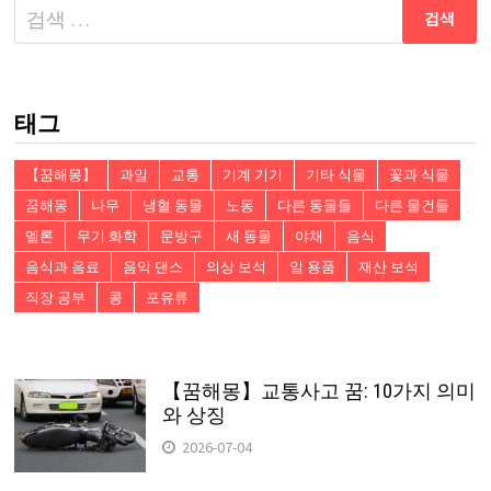
다
음
검
색:
태그
【꿈해몽】
과일
교통
기계 기기
기타 식물
꽃과 식물
꿈해몽
나무
냉혈 동물
노동
다른 동물들
다른 물건들
멜론
무기 화학
문방구
새 동물
야채
음식
음식과 음료
음악 댄스
의상 보석
일 용품
재산 보석
직장 공부
콩
포유류
【꿈해몽】교통사고 꿈: 10가지 의미
와 상징
2026-07-04