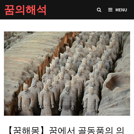
Skip
꿈의해석
MENU
to
content
【꿈해몽】꿈에서 골동품의 의