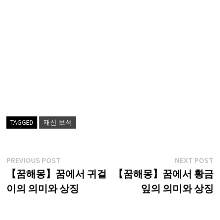
TAGGED
재산 보석
글
Previous
N
PREVIOUS POST
NEXT POST
post:
p
【꿈해몽】꿈에서 귀걸
【꿈해몽】꿈에서 황금
탐
이의 의미와 상징
잎의 의미와 상징
색