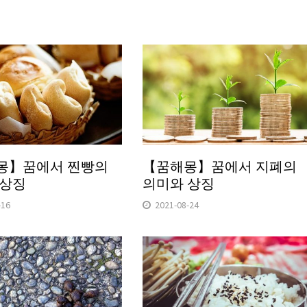
몽】꿈에서 찐빵의
【꿈해몽】꿈에서 지폐의
 상징
의미와 상징
-16
2021-08-24