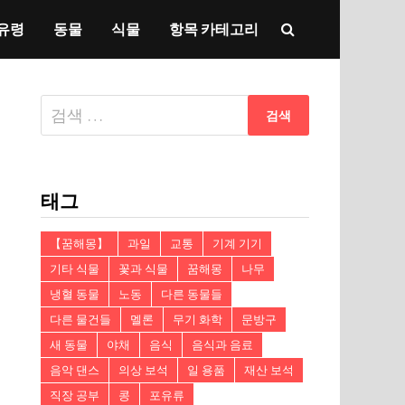
유령
동물
식물
항목 카테고리
다
음
검
색:
태그
【꿈해몽】
과일
교통
기계 기기
기타 식물
꽃과 식물
꿈해몽
나무
냉혈 동물
노동
다른 동물들
다른 물건들
멜론
무기 화학
문방구
새 동물
야채
음식
음식과 음료
음악 댄스
의상 보석
일 용품
재산 보석
직장 공부
콩
포유류