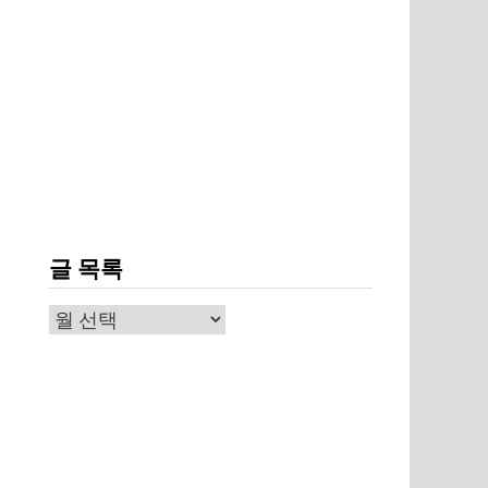
글 목록
글
목
록