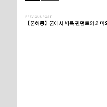
글
Previous
PREVIOUS POST
post:
【꿈해몽】꿈에서 벽옥 펜던트의 의미
탐
색