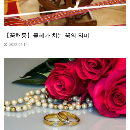
【꿈해몽】물레가 치는 꿈의 의미
2022-02-14