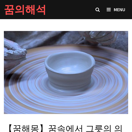
Skip
꿈의해석
MENU
to
content
【꿈해몽】꿈속에서 그릇의 의