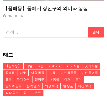
【꿈해몽】꿈에서 장신구의 의미와 상징
2021-08-16
다
음
검
색:
태그
【꿈해몽】
과일
교통
기계 기기
기타 식물
꽃과 식물
꿈해몽
나무
냉혈 동물
노동
다른 동물들
다른 물건들
멜론
무기 화학
문방구
새 동물
야채
음식
음식과 음료
음악 댄스
의상 보석
일 용품
재산 보석
직장 공부
콩
포유류