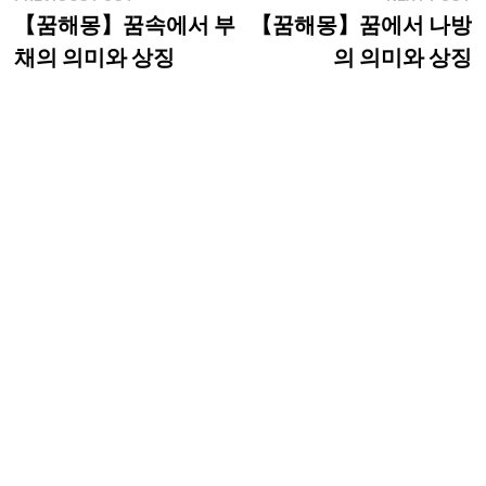
post:
p
【꿈해몽】꿈속에서 부
【꿈해몽】꿈에서 나방
탐
채의 의미와 상징
의 의미와 상징
색