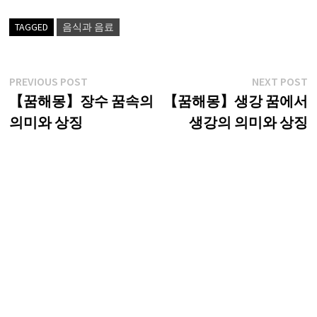
TAGGED
음식과 음료
글
Previous
N
PREVIOUS POST
NEXT POST
post:
p
【꿈해몽】장수 꿈속의
【꿈해몽】생강 꿈에서
탐
의미와 상징
생강의 의미와 상징
색