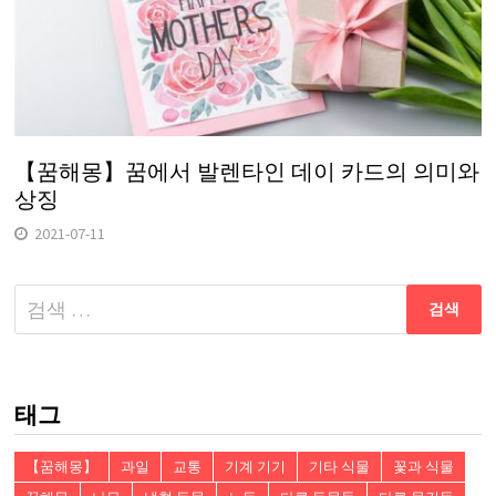
【꿈해몽】꿈에서 발렌타인 데이 카드의 의미와
상징
2021-07-11
다
음
검
색:
태그
【꿈해몽】
과일
교통
기계 기기
기타 식물
꽃과 식물