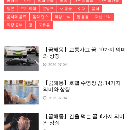
꿈해몽
나무
냉혈 동물
노동
다른 동물들
다른 물건들
멜론
무기 화학
문방구
새 동물
야채
음식
음식과 음료
음악 댄스
의상 보석
일 용품
재산 보석
직장 공부
콩
포유류
【꿈해몽】교통사고 꿈: 10가지 의미
와 상징
2026-07-04
【꿈해몽】호텔 수영장 꿈: 14가지
의미와 상징
2026-07-04
【꿈해몽】간을 먹는 꿈: 6가지 의미
와 상징