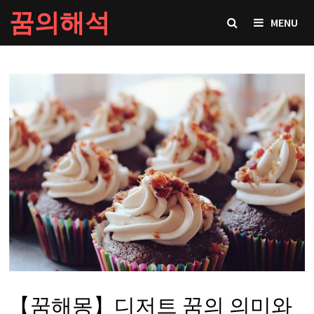
Skip
꿈의해석
MENU
to
content
【꿈해몽】디저트 꿈의 의미와