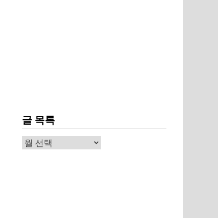
글 목록
글
목
록