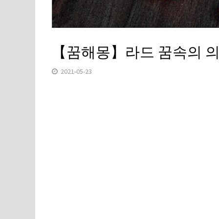
【꿈해몽】라드 꿈속의 의
2021-05-23