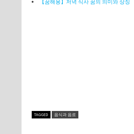
【꿈해몽】저녁 식사 꿈의 의미와 상징
TAGGED
음식과 음료