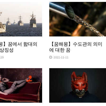
몽】꿈에서 함대의
【꿈해몽】수도관의 의미
 상징성
에 대한 꿈
-29
2021-11-11