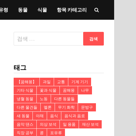
유령
동물
식물
항목 카테고리
다
음
검
색:
태그
【꿈해몽】
과일
교통
기계 기기
기타 식물
꽃과 식물
꿈해몽
나무
냉혈 동물
노동
다른 동물들
다른 물건들
멜론
무기 화학
문방구
새 동물
야채
음식
음식과 음료
음악 댄스
의상 보석
일 용품
재산 보석
직장 공부
콩
포유류