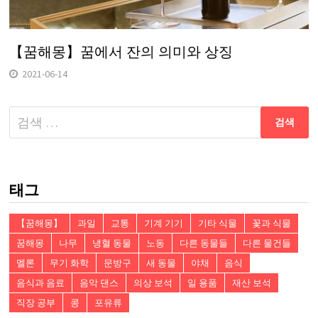
【꿈해몽】꿈에서 잔의 의미와 상징
2021-06-14
다
음
검
색:
태그
【꿈해몽】
과일
교통
기계 기기
기타 식물
꽃과 식물
꿈해몽
나무
냉혈 동물
노동
다른 동물들
다른 물건들
멜론
무기 화학
문방구
새 동물
야채
음식
음식과 음료
음악 댄스
의상 보석
일 용품
재산 보석
직장 공부
콩
포유류