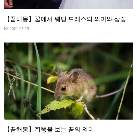
【꿈해몽】꿈에서 웨딩 드레스의 의미와 상징
2021-08-15
【꿈해몽】쥐똥을 보는 꿈의 의미