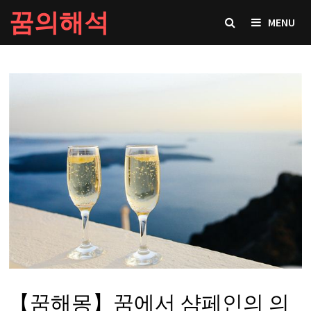
Skip
꿈의해석
MENU
to
content
【꿈해몽】꿈에서 샴페인의 의