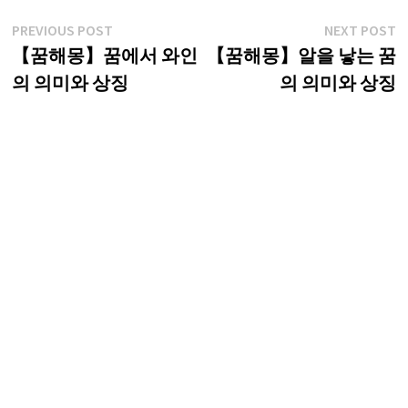
글
Previous
N
PREVIOUS POST
NEXT POST
post:
p
【꿈해몽】꿈에서 와인
【꿈해몽】알을 낳는 꿈
탐
의 의미와 상징
의 의미와 상징
색