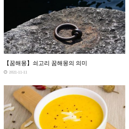
【꿈해몽】쇠고리 꿈해몽의 의미
2021-11-11