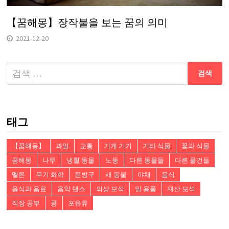
【꿈해몽】장작불을 보는 꿈의 의미
2021-12-20
다
음
검
색:
태그
【꿈해몽】
과일
교통
기계 기기
기타 식물
꽃과 식물
꿈해몽
나무
냉혈 동물
노동
다른 동물들
다른 물건들
멜론
무기 화학
문방구
새 동물
야채
음식
음식과 음료
음악 댄스
의상 보석
일 용품
재산 보석
직장 공부
콩
포유류