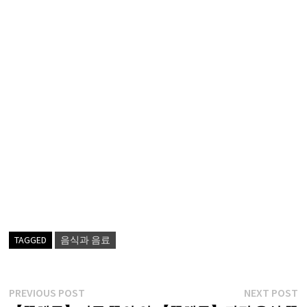
TAGGED
음식과 음료
글
Previous
N
PREVIOUS POST
NEXT POST