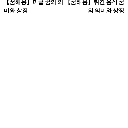
post:
p
【꿈해몽】피클 꿈의 의
【꿈해몽】튀긴 음식 꿈
탐
미와 상징
의 의미와 상징
색