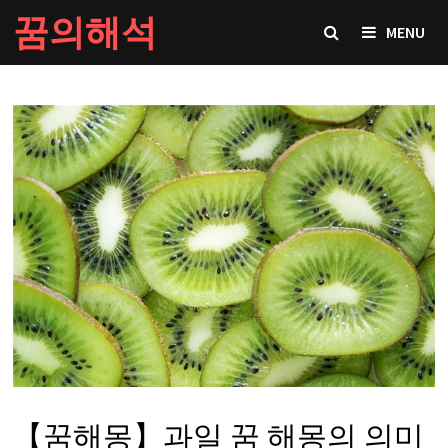
Skip
꿈의해석
MENU
to
content
【꿈해몽】과일 꿈 해몽의 의미