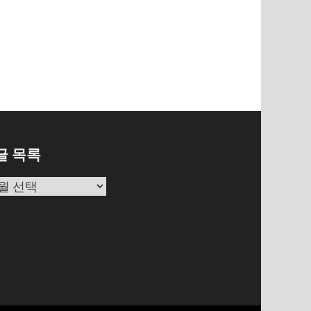
글 목록
글
목
록