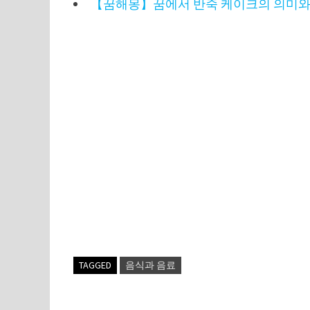
【꿈해몽】꿈에서 반죽 케이크의 의미와
TAGGED
음식과 음료