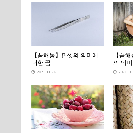
【꿈해몽】핀셋의 의미에
【꿈해
대한 꿈
의 의미
2021-11-26
2021-10