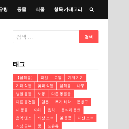
유령
동물
식물
항목 카테고리
다
음
검
색:
태그
【꿈해몽】
과일
교통
기계 기기
기타 식물
꽃과 식물
꿈해몽
나무
냉혈 동물
노동
다른 동물들
다른 물건들
멜론
무기 화학
문방구
새 동물
야채
음식
음식과 음료
음악 댄스
의상 보석
일 용품
재산 보석
직장 공부
콩
포유류