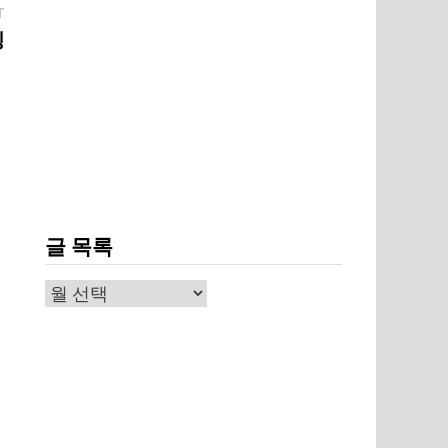
Next
T
post:
징
글 목록
글
목
록