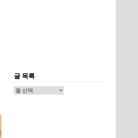
글 목록
글
목
록