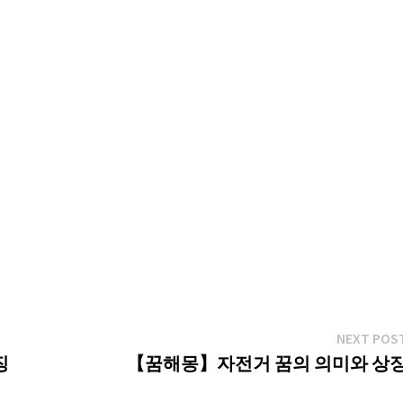
NEXT POS
징
【꿈해몽】자전거 꿈의 의미와 상