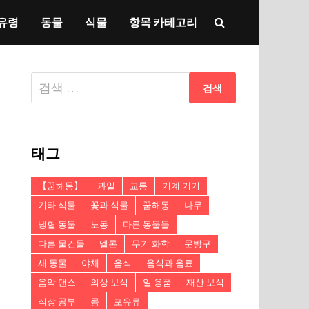
유령
동물
식물
항목 카테고리
다
음
검
색:
태그
【꿈해몽】
과일
교통
기계 기기
기타 식물
꽃과 식물
꿈해몽
나무
냉혈 동물
노동
다른 동물들
다른 물건들
멜론
무기 화학
문방구
새 동물
야채
음식
음식과 음료
음악 댄스
의상 보석
일 용품
재산 보석
직장 공부
콩
포유류