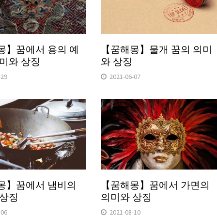
몽】꿈에서 용의 예
【꿈해몽】물개 꿈의 의미
미와 상징
와 상징
-29
2021-06-07
몽】꿈에서 냄비의
【꿈해몽】꿈에서 가면의
 상징
의미와 상징
-06
2021-08-10