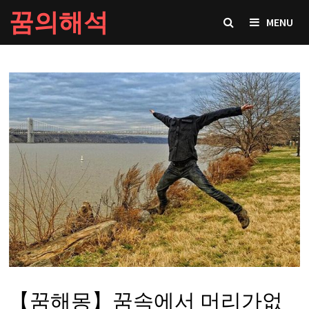
Skip
꿈의해석
MENU
to
content
【꿈해몽】꿈속에서 머리가없