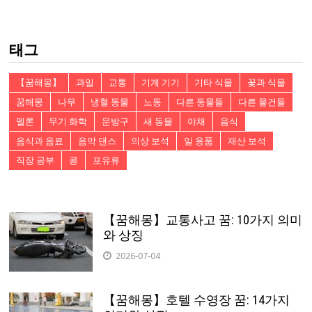
검
색:
태그
【꿈해몽】
과일
교통
기계 기기
기타 식물
꽃과 식물
꿈해몽
나무
냉혈 동물
노동
다른 동물들
다른 물건들
멜론
무기 화학
문방구
새 동물
야채
음식
음식과 음료
음악 댄스
의상 보석
일 용품
재산 보석
직장 공부
콩
포유류
【꿈해몽】교통사고 꿈: 10가지 의미
와 상징
2026-07-04
【꿈해몽】호텔 수영장 꿈: 14가지