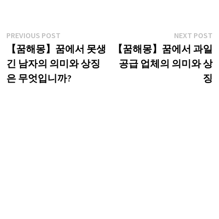
글
Previous
N
PREVIOUS POST
NEXT POST
post:
p
【꿈해몽】꿈에서 못생
【꿈해몽】꿈에서 과일
탐
긴 남자의 의미와 상징
공급 업체의 의미와 상
색
은 무엇입니까?
징