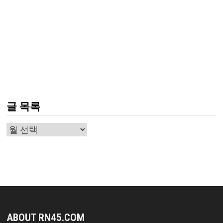
글 목록
글
목
록
ABOUT RN45.COM