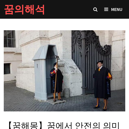
Skip
꿈의해석
MENU
to
content
【꿈해몽】꿈에서 안전의 의미