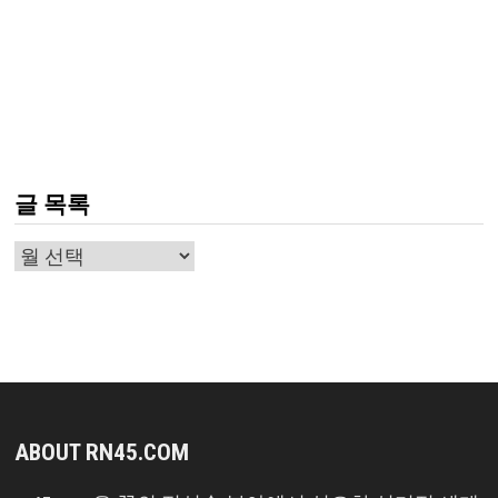
글 목록
글
목
록
ABOUT RN45.COM