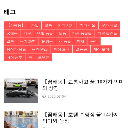
색:
태그
【꿈해몽】
과일
교통
기계 기기
기타 식물
꽃과 식물
꿈해몽
나무
냉혈 동물
노동
다른 동물들
다른 물건들
멜론
무기 화학
문방구
새 동물
야채
음식
음식과 음료
음악 댄스
의상 보석
일 용품
재산 보석
직장 공부
콩
포유류
【꿈해몽】교통사고 꿈: 10가지 의미
와 상징
2026-07-04
【꿈해몽】호텔 수영장 꿈: 14가지
의미와 상징