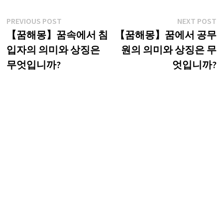
글
Previous
N
PREVIOUS POST
NEXT POST
post:
p
【꿈해몽】꿈속에서 침
【꿈해몽】꿈에서 공무
탐
입자의 의미와 상징은
원의 의미와 상징은 무
색
무엇입니까?
엇입니까?