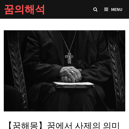
Skip
꿈의해석
MENU
to
content
【꿈해몽】꿈에서 사제의 의미