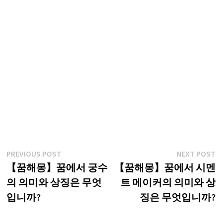
글
Previous
N
PREVIOUS POST
NEXT POST
post:
p
【꿈해몽】꿈에서 궁수
【꿈해몽】꿈에서 시멘
탐
의 의미와 상징은 무엇
트 메이커의 의미와 상
색
입니까?
징은 무엇입니까?