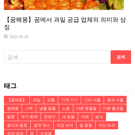
【꿈해몽】꿈에서 과일 공급 업체의 의미와 상
징
2021-01-31
다
음
검
색:
태그
【꿈해몽】
과일
교통
기계 기기
기타 식물
꽃과 식물
꿈해몽
나무
냉혈 동물
노동
다른 동물들
다른 물건들
멜론
무기 화학
문방구
새 동물
야채
음식
음식과 음료
음악 댄스
의상 보석
일 용품
재산 보석
직장 공부
콩
포유류