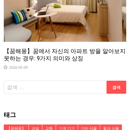
【꿈해몽】꿈에서 자신의 아파트 방을 알아보지
못하는 경우: 9가지 의미와 상징
2026-05-09
다
음
검
색:
태그
【꿈해몽】
과일
교통
기계 기기
기타 식물
꽃과 식물