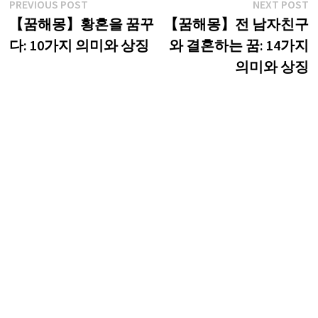
글
Previous
N
PREVIOUS POST
NEXT POST
post:
p
【꿈해몽】황혼을 꿈꾸
【꿈해몽】전 남자친구
탐
다: 10가지 의미와 상징
와 결혼하는 꿈: 14가지
색
의미와 상징