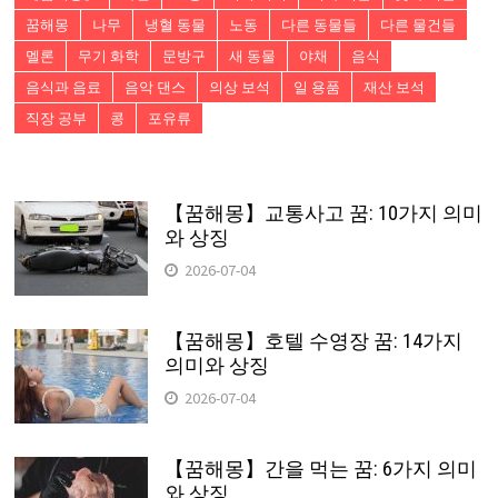
꿈해몽
나무
냉혈 동물
노동
다른 동물들
다른 물건들
멜론
무기 화학
문방구
새 동물
야채
음식
음식과 음료
음악 댄스
의상 보석
일 용품
재산 보석
직장 공부
콩
포유류
【꿈해몽】교통사고 꿈: 10가지 의미
와 상징
2026-07-04
【꿈해몽】호텔 수영장 꿈: 14가지
의미와 상징
2026-07-04
【꿈해몽】간을 먹는 꿈: 6가지 의미
와 상징