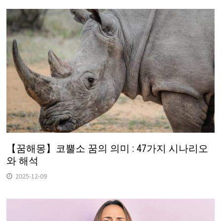
【꿈해몽】코뿔소 꿈의 의미 : 47가지 시나리오
와 해석
2025-12-09