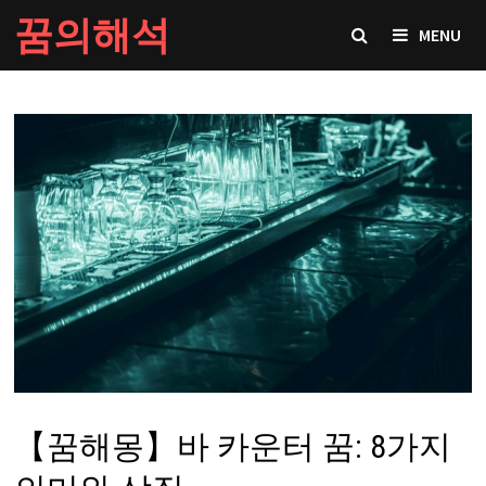
Skip
꿈의해석
MENU
to
content
【꿈해몽】바 카운터 꿈: 8가지