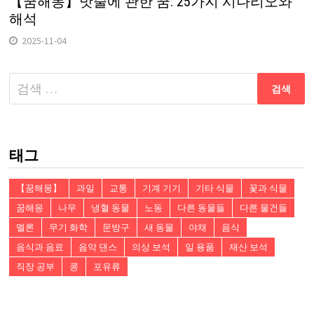
【꿈해몽】밧줄에 관한 꿈: 25가지 시나리오와
해석
2025-11-04
다
음
검
색:
태그
【꿈해몽】
과일
교통
기계 기기
기타 식물
꽃과 식물
꿈해몽
나무
냉혈 동물
노동
다른 동물들
다른 물건들
멜론
무기 화학
문방구
새 동물
야채
음식
음식과 음료
음악 댄스
의상 보석
일 용품
재산 보석
직장 공부
콩
포유류