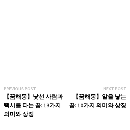
글
Previous
N
PREVIOUS POST
NEXT POST
post:
p
【꿈해몽】낯선 사람과
【꿈해몽】알을 낳는
탐
택시를 타는 꿈: 13가지
꿈: 10가지 의미와 상징
색
의미와 상징