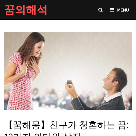
Skip
꿈의해석
MENU
to
content
【꿈해몽】친구가 청혼하는 꿈: