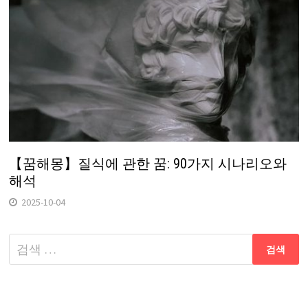
【꿈해몽】질식에 관한 꿈: 90가지 시나리오와
해석
2025-10-04
다
음
검
색: