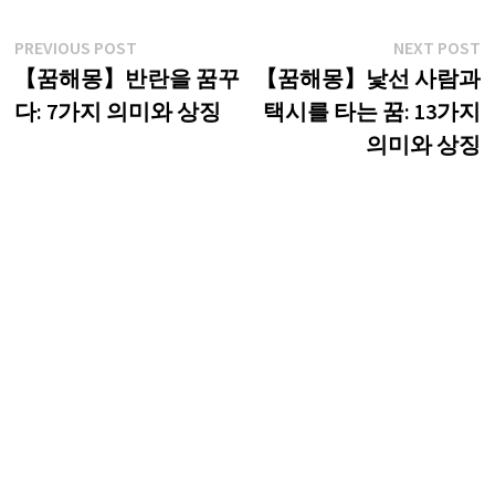
글
Previous
N
PREVIOUS POST
NEXT POST
post:
p
【꿈해몽】반란을 꿈꾸
【꿈해몽】낯선 사람과
탐
다: 7가지 의미와 상징
택시를 타는 꿈: 13가지
색
의미와 상징