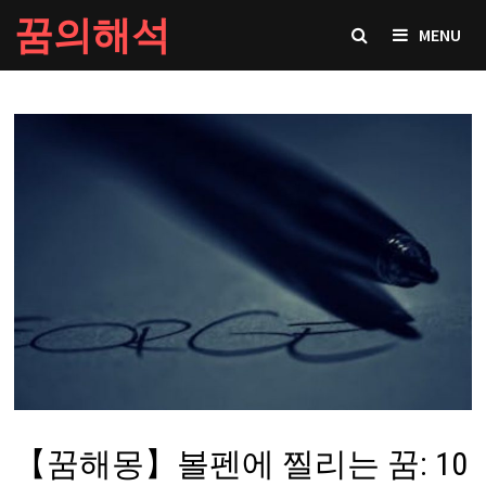
Skip
꿈의해석
MENU
to
content
【꿈해몽】볼펜에 찔리는 꿈: 10