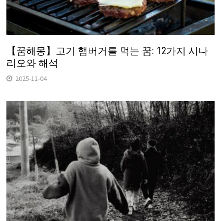
【꿈해몽】고기 햄버거를 먹는 꿈: 12가지 시나
리오와 해석
2025-11-04