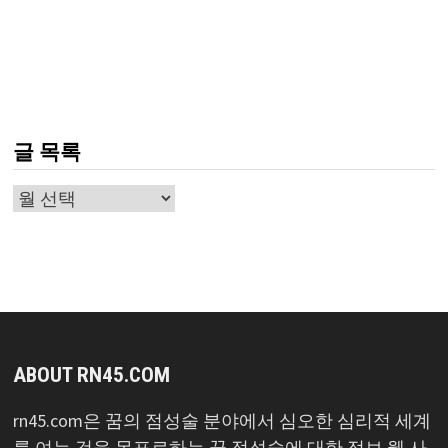
글 목록
글
목
록
ABOUT RN45.COM
rn45.com은 꿈의 점성술 분야에서 심오한 심리적 세계
를 여는 것을 목표로하는 꿈 점성술에 대한 정보 웹 사