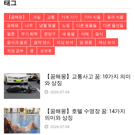
태그
【꿈해몽】
과일
교통
기계 기기
기타 식물
꽃과 식물
꿈해몽
나무
냉혈 동물
노동
다른 동물들
다른 물건들
멜론
무기 화학
문방구
새 동물
야채
음식
음식과 음료
음악 댄스
의상 보석
일 용품
재산 보석
직장 공부
콩
포유류
【꿈해몽】교통사고 꿈: 10가지 의미
와 상징
2026-07-04
【꿈해몽】호텔 수영장 꿈: 14가지
의미와 상징
2026-07-04