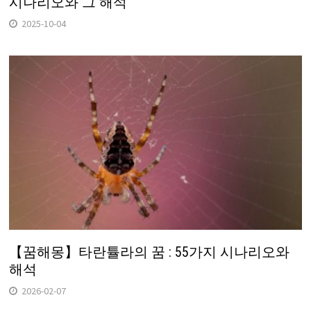
시나리오와 그 해석
2025-10-04
【꿈해몽】타란튤라의 꿈 : 55가지 시나리오와
해석
2026-02-07