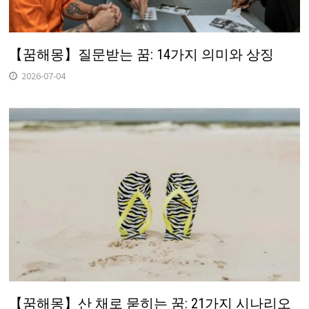
【꿈해몽】질문받는 꿈: 14가지 의미와 상징
2026-07-04
【꿈해몽】산 채로 묻히는 꿈: 21가지 시나리오