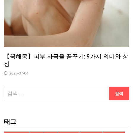
【꿈해몽】피부 자극을 꿈꾸기: 9가지 의미와 상
징
2026-07-04
다
음
검
색:
태그