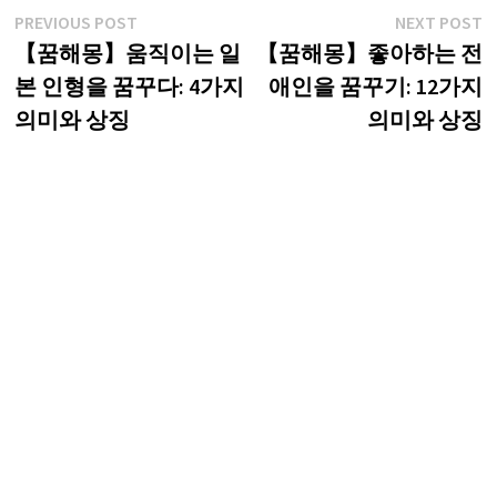
글
Previous
N
PREVIOUS POST
NEXT POST
post:
p
【꿈해몽】움직이는 일
【꿈해몽】좋아하는 전
탐
본 인형을 꿈꾸다: 4가지
애인을 꿈꾸기: 12가지
색
의미와 상징
의미와 상징