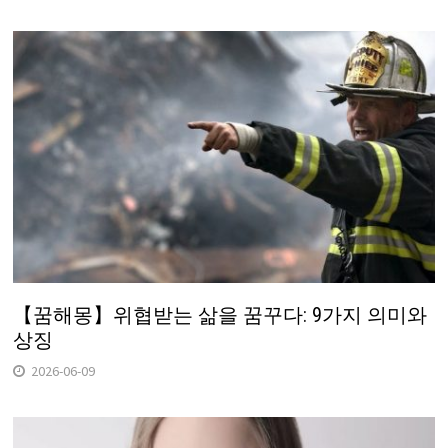
【꿈해몽】위협받는 삶을 꿈꾸다: 9가지 의미와
상징
2026-06-09