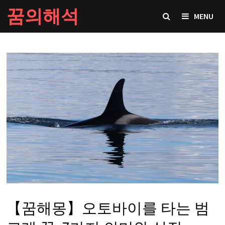
Skip
꿈의해석
MENU
to
content
【꿈해몽】오토바이를 타는 범