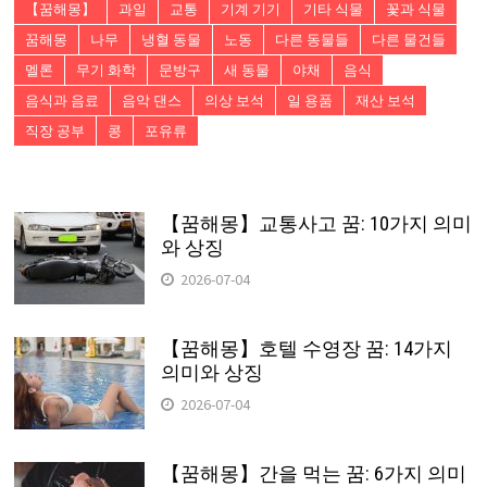
【꿈해몽】
과일
교통
기계 기기
기타 식물
꽃과 식물
꿈해몽
나무
냉혈 동물
노동
다른 동물들
다른 물건들
멜론
무기 화학
문방구
새 동물
야채
음식
음식과 음료
음악 댄스
의상 보석
일 용품
재산 보석
직장 공부
콩
포유류
【꿈해몽】교통사고 꿈: 10가지 의미
와 상징
2026-07-04
【꿈해몽】호텔 수영장 꿈: 14가지
의미와 상징
2026-07-04
【꿈해몽】간을 먹는 꿈: 6가지 의미