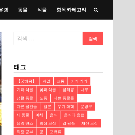
유령
동물
식물
항목 카테고리
다
음
검
색:
태그
【꿈해몽】
과일
교통
기계 기기
기타 식물
꽃과 식물
꿈해몽
나무
냉혈 동물
노동
다른 동물들
다른 물건들
멜론
무기 화학
문방구
새 동물
야채
음식
음식과 음료
음악 댄스
의상 보석
일 용품
재산 보석
직장 공부
콩
포유류