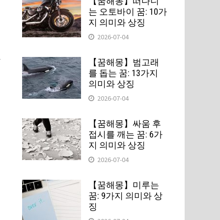
【꿈해몽】떠다니
는 오토바이 꿈: 10가
지 의미와 상징
2026-07-04
.
【꿈해몽】범고래
를 돕는 꿈: 13가지
의미와 상징
2026-07-04
라
【꿈해몽】싸움 후
접시를 깨는 꿈: 6가
지 의미와 상징
2026-07-04
락
【꿈해몽】미루는
청
꿈: 9가지 의미와 상
징