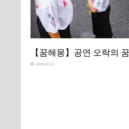
【꿈해몽】공연 오락의 꿈:
2026-02-12