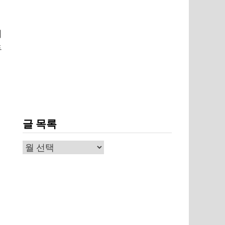
의
두
글 목록
뢰
글
목
록