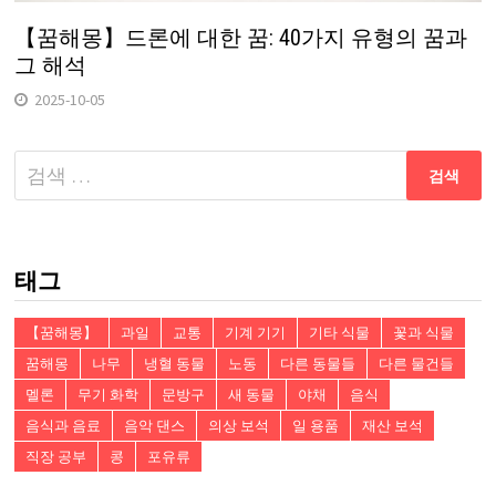
【꿈해몽】드론에 대한 꿈: 40가지 유형의 꿈과
그 해석
2025-10-05
다
음
검
색:
태그
【꿈해몽】
과일
교통
기계 기기
기타 식물
꽃과 식물
꿈해몽
나무
냉혈 동물
노동
다른 동물들
다른 물건들
멜론
무기 화학
문방구
새 동물
야채
음식
음식과 음료
음악 댄스
의상 보석
일 용품
재산 보석
직장 공부
콩
포유류