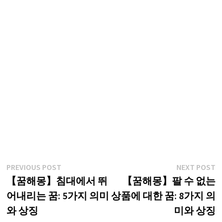
글
Previous
N
PREVIOUS POST
NEXT POST
post:
p
【꿈해몽】침대에서 뛰
【꿈해몽】팔 수 없는
탐
어내리는 꿈: 5가지 의미
상품에 대한 꿈: 8가지 의
색
와 상징
미와 상징