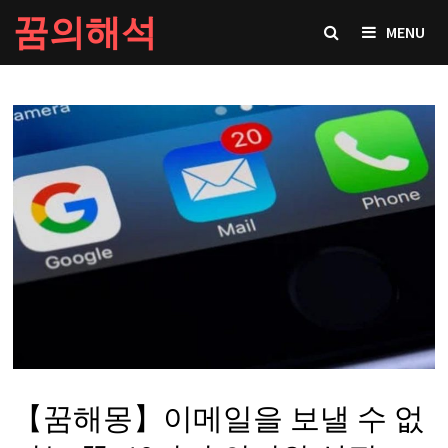
Skip
꿈의해석
MENU
to
content
【꿈해몽】이메일을 보낼 수 없