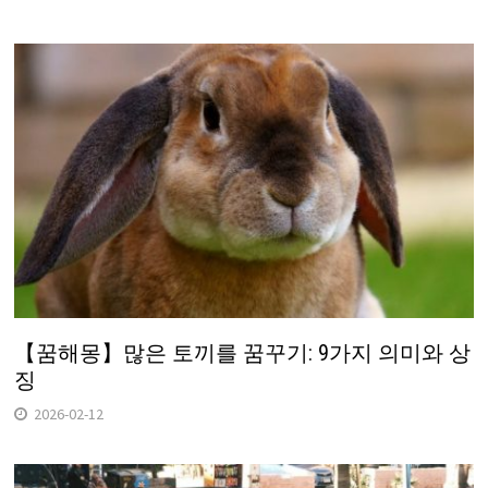
【꿈해몽】많은 토끼를 꿈꾸기: 9가지 의미와 상
징
2026-02-12