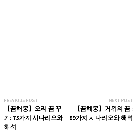
글
Previous
N
PREVIOUS POST
NEXT POST
post:
p
【꿈해몽】오리 꿈 꾸
【꿈해몽】거위의 꿈 :
탐
기: 75가지 시나리오와
89가지 시나리오와 해석
색
해석