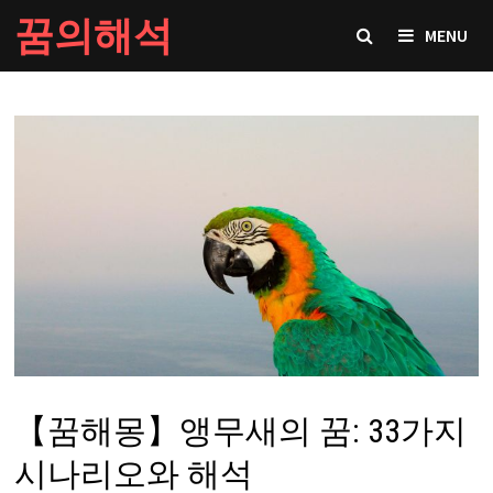
Skip
꿈의해석
MENU
to
content
【꿈해몽】앵무새의 꿈: 33가지
시나리오와 해석