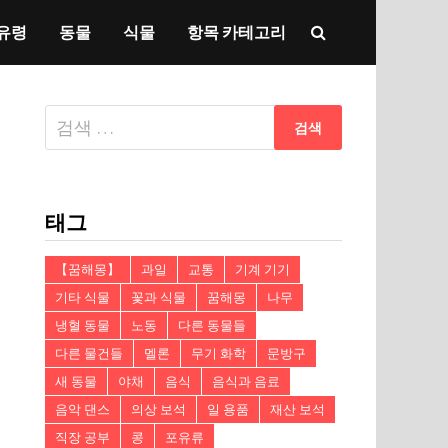
유령
동물
식물
항목 카테고리
다
음
검
색:
태그
【꿈해몽】
과일
교통
기계 기기
기타 식물
꽃과 식물
꿈해몽
나무
냉혈 동물
노동
다른 동물들
다른 물건들
멜론
무기 화학
문방구
새 동물
야채
음식
음식과 음료
음악 댄스
의상 보석
일 용품
재산 보석
직장 공부
콩
포유류