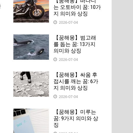
【꿈해몽】떠다니
중
는 오토바이 꿈: 10가
지 의미와 상징
수
2026-07-04
공
【꿈해몽】범고래
를 돕는 꿈: 13가지
의미와 상징
2026-07-04
【꿈해몽】싸움 후
접시를 깨는 꿈: 6가
지 의미와 상징
2026-07-04
과
【꿈해몽】미루는
꿈: 9가지 의미와 상
징