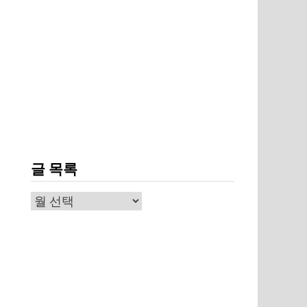
글 목록
글
목
록