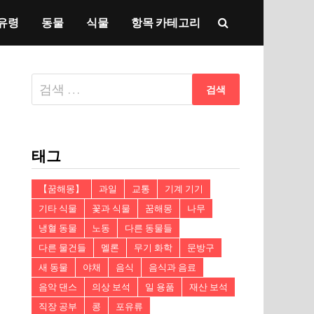
유령
동물
식물
항목 카테고리
다
음
검
색:
태그
【꿈해몽】
과일
교통
기계 기기
기타 식물
꽃과 식물
꿈해몽
나무
냉혈 동물
노동
다른 동물들
다른 물건들
멜론
무기 화학
문방구
새 동물
야채
음식
음식과 음료
음악 댄스
의상 보석
일 용품
재산 보석
직장 공부
콩
포유류