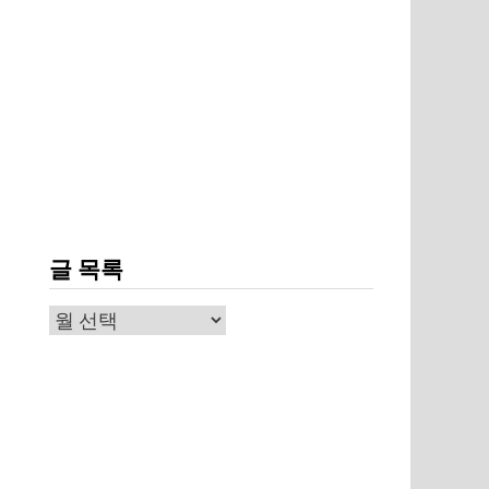
글 목록
나
글
목
록