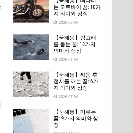
【꿈해몽】떠다니
들
는 오토바이 꿈: 10가
지 의미와 상징
2026-07-04
입
【꿈해몽】범고래
를 돕는 꿈: 13가지
의미와 상징
2026-07-04
【꿈해몽】싸움 후
창
접시를 깨는 꿈: 6가
지 의미와 상징
2026-07-04
정
【꿈해몽】미루는
꿈: 9가지 의미와 상
징