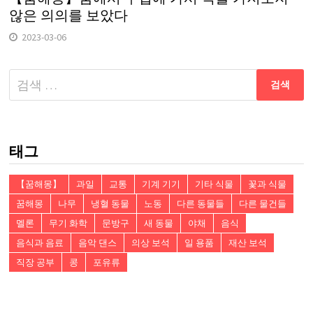
않은 의의를 보았다
2023-03-06
다
음
검
색:
태그
【꿈해몽】
과일
교통
기계 기기
기타 식물
꽃과 식물
꿈해몽
나무
냉혈 동물
노동
다른 동물들
다른 물건들
멜론
무기 화학
문방구
새 동물
야채
음식
음식과 음료
음악 댄스
의상 보석
일 용품
재산 보석
직장 공부
콩
포유류