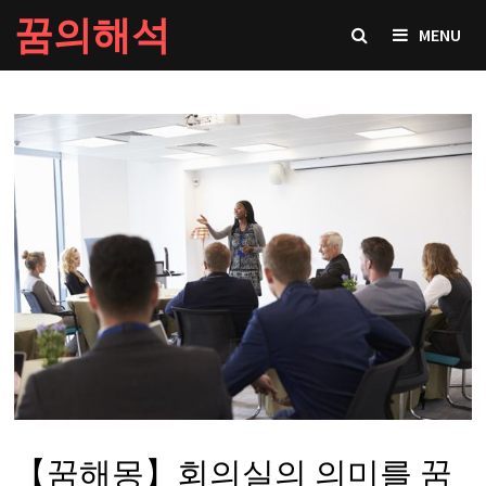
Skip
꿈의해석
MENU
to
content
【꿈해몽】회의실의 의미를 꿈