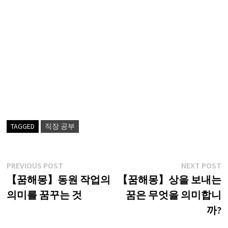
TAGGED
직장 공부
글
Previous
N
PREVIOUS POST
NEXT POST
post:
p
【꿈해몽】동원 작업의
【꿈해몽】상을 보내는
탐
의미를 꿈꾸는 것
꿈은 무엇을 의미합니
색
까?